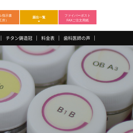
ル指示書
ファイバーポスト
届出一覧
工所）
FAXご注文用紙
チタン鋳造冠
料金表
歯科医師の声